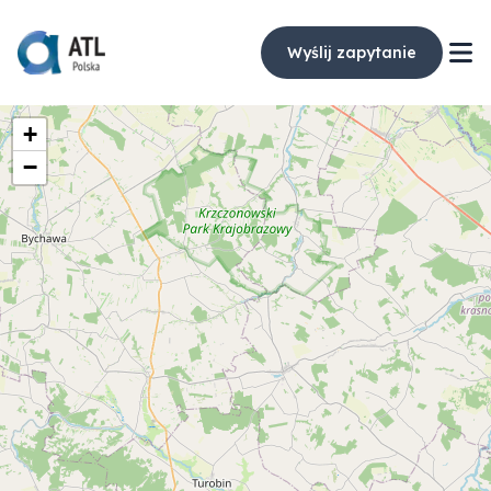
Wyślij zapytanie
+
−