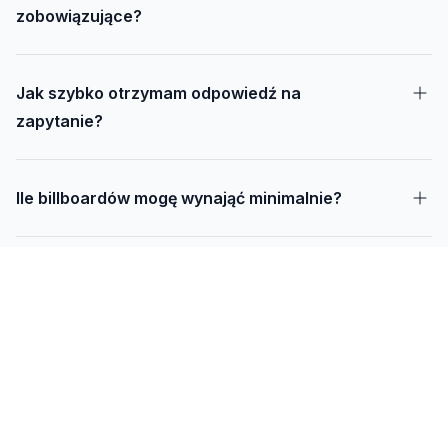
zobowiązujące?
Jak szybko otrzymam odpowiedź na
zapytanie?
Ile billboardów mogę wynająć minimalnie?
Jak długo trwa realizacja kampanii – od
projektu do montażu?
Czy mogę udostępnić swoją działkę pod
reklamę?