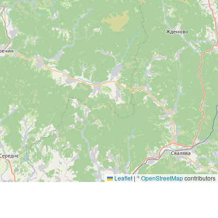
Leaflet
|
©
OpenStreetMap
contributors