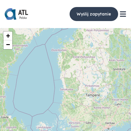
Wyślij zapytanie
+
−