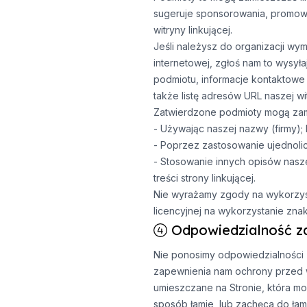
sugeruje sponsorowania, promowani
witryny linkującej.
Jeśli należysz do organizacji wy
internetowej, zgłoś nam to wysyła
podmiotu, informacje kontaktowe 
także listę adresów URL naszej w
Zatwierdzone podmioty mogą zami
- Używając naszej nazwy (firmy); 
- Poprzez zastosowanie ujednoli
- Stosowanie innych opisów naszej
treści strony linkującej.
Nie wyrażamy zgody na wykorzyst
licencyjnej na wykorzystanie zn
Odpowiedzialność za
Nie ponosimy odpowiedzialności za
zapewnienia nam ochrony przed ws
umieszczane na Stronie, która mo
sposób łamie, lub zachęca do łam