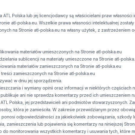
ma ATL Polska lub jej licencjodawcy są właścicielami praw własności 
onie atl-polska.eu. Wszelkie prawa własności intelektualnej zosta
nych na Stronie atl-polska.eu na własny użytek, z zastrzeżeniem 
ikowania materiałów umieszczonych na Stronie atl-polska.eu
ielania sublicencji na materiały umieszczone na Stronie atl-polska
piowania materiałów zamieszczonych na Stronie atl-polska.eu
reści zamieszczonych na Stronie atl-polska.eu
ywać w dniu jej sporządzenia.
zczania i wymiany opinii oraz informacji w niektórych częściach ni
 nie publikuje ani nie sprawdza komentarzy przed ich umieszczeniem n
i ATL Polska, jej przedstawicieli ani podmiotów stowarzyszonych.
 osoby, która je zamieściła. W zakresie przewidzianym przez obowi
 ponosi odpowiedzialności za jakiekolwiek zobowiązania, szkody
a, zamieszczenia lub pojawienia się komentarzy na niniejszej Stron
o do monitorowania wszystkich komentarzy i usuwania tych, które