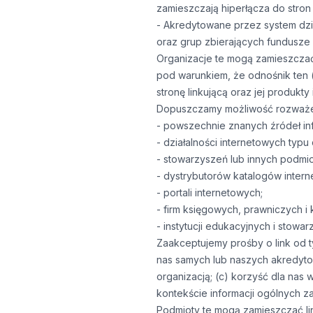
zamieszczają hiperłącza do stro
- Akredytowane przez system dzia
oraz grup zbierających fundusze 
Organizacje te mogą zamieszczać 
pod warunkiem, że odnośnik ten 
stronę linkującą oraz jej produkty 
Dopuszczamy możliwość rozważenia
- powszechnie znanych źródeł i
- działalności internetowych typu
- stowarzyszeń lub innych podmi
- dystrybutorów katalogów intern
- portali internetowych;
- firm księgowych, prawniczych i
- instytucji edukacyjnych i stow
Zaakceptujemy prośby o link od ty
nas samych lub naszych akredyto
organizacją; (c) korzyść dla nas
kontekście informacji ogólnych z
Podmioty te mogą zamieszczać lin