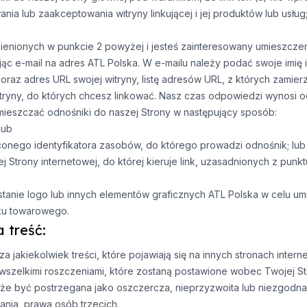
a lub zaakceptowania witryny linkującej i jej produktów lub usług;
mienionych w punkcie 2 powyżej i jesteś zainteresowany umieszczen
jąc e-mail na adres ATL Polska. W e-mailu należy podać swoje imię 
oraz adres URL swojej witryny, listę adresów URL, z których zamier
itryny, do których chcesz linkować. Nasz czas odpowiedzi wynosi o
eszczać odnośniki do naszej Strony w następujący sposób:
lub
conego identyfikatora zasobów, do którego prowadzi odnośnik; lub
 Strony internetowej, do której kieruje link, uzasadnionych z punkt
anie logo lub innych elementów graficznych ATL Polska w celu um
aku towarowego.
 treść:
 jakiekolwiek treści, które pojawiają się na innych stronach inter
zelkimi roszczeniami, które zostaną postawione wobec Twojej Stro
że być postrzegana jako oszczercza, nieprzyzwoita lub niezgodna 
ania, prawa osób trzecich.