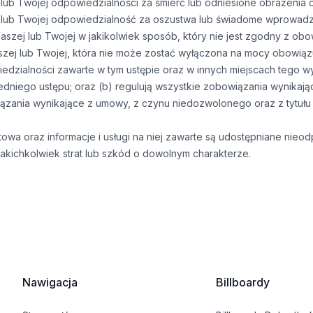
 lub Twojej odpowiedzialności za śmierć lub odniesione obrażenia c
j lub Twojej odpowiedzialność za oszustwa lub świadome wprowadz
aszej lub Twojej w jakikolwiek sposób, który nie jest zgodny z ob
szej lub Twojej, która nie może zostać wyłączona na mocy obowią
edzialności zawarte w tym ustępie oraz w innych miejscach tego wy
dniego ustępu; oraz (b) regulują wszystkie zobowiązania wynikają
ązania wynikające z umowy, z czynu niedozwolonego oraz z tytuł
owa oraz informacje i usługi na niej zawarte są udostępniane nieod
akichkolwiek strat lub szkód o dowolnym charakterze.
Nawigacja
Billboardy