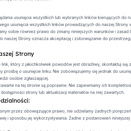
ania usunięcia wszystkich lub wybranych linków kierujących do na
wego usunięcia wszystkich linków prowadzących do naszej Strony 
egamy sobie również prawo do zmiany niniejszych warunków i zasad
 naszej Strony oznacza akceptację i zobowiązanie do przestrzegan
aszej Strony
 link, który z jakichkolwiek powodów jest obraźliwy, skontaktuj się 
rośbę o usunięcie linku. Nie zobowiązujemy się jednak do usunięci
dzi osobie zgłaszającej.
zawarte na tej stronie są poprawne. Nie zapewniamy ich kompletnośc
ostępności strony lub aktualizacji materiałów na niej zawartych.
zialności:
nym przez obowiązujące prawo, nie udzielamy żadnych poręczeń, 
wej i sposobu jej wykorzystywania. Żadne z postanowień niniejszej 