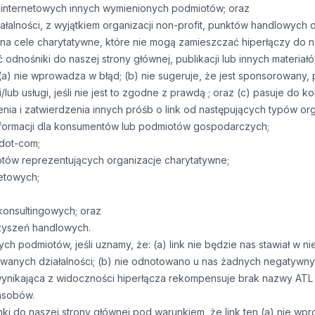
n internetowych innych wymienionych podmiotów; oraz
łalności, z wyjątkiem organizacji non-profit, punktów handlowych d
na cele charytatywne, które nie mogą zamieszczać hiperłączy do na
odnośniki do naszej strony głównej, publikacji lub innych materia
(a) nie wprowadza w błąd; (b) nie sugeruje, że jest sponsorowany
i/lub usługi, jeśli nie jest to zgodne z prawdą ; oraz (c) pasuje do ko
 i zatwierdzenia innych próśb o link od następujących typów orga
nformacji dla konsumentów lub podmiotów gospodarczych;
 dot-com;
otów reprezentujących organizacje charytatywne;
etowych;
 konsultingowych; oraz
arzyszeń handlowych.
ch podmiotów, jeśli uznamy, że: (a) link nie będzie nas stawiał w 
wanych działalności; (b) nie odnotowano u nas żadnych negatywn
 wynikająca z widoczności hiperłącza rekompensuje brak nazwy ATL P
asobów.
ki do naszej strony głównej pod warunkiem, że link ten (a) nie wpr