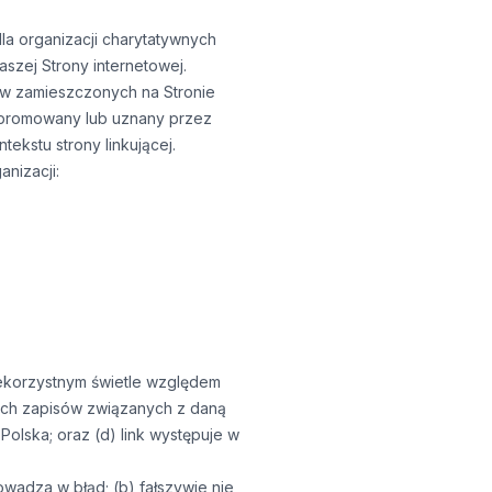
la organizacji charytatywnych
szej Strony internetowej.
łów zamieszczonych na Stronie
, promowany lub uznany przez
ntekstu strony linkującej.
nizacji:
niekorzystnym świetle względem
ych zapisów związanych z daną
olska; oraz (d) link występuje w
owadza w błąd; (b) fałszywie nie