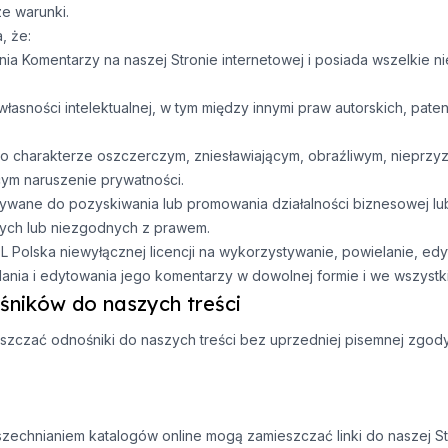
ze warunki.
, że:
ia Komentarzy na naszej Stronie internetowej i posiada wszelkie ni
własności intelektualnej, w tym między innymi praw autorskich, pa
i o charakterze oszczerczym, zniesławiającym, obraźliwym, nieprzy
ym naruszenie prywatności.
ywane do pozyskiwania lub promowania działalności biznesowej lu
nych lub niezgodnych z prawem.
L Polska niewyłącznej licencji na wykorzystywanie, powielanie, ed
nia i edytowania jego komentarzy w dowolnej formie i we wszystki
śników do naszych treści
zczać odnośniki do naszych treści bez uprzedniej pisemnej zgody
zechnianiem katalogów online mogą zamieszczać linki do naszej St