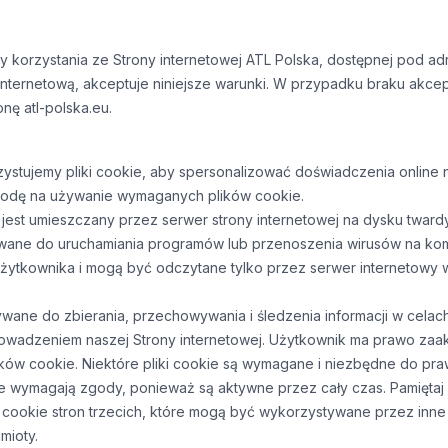
y korzystania ze Strony internetowej ATL Polska, dostępnej pod adr
nternetową, akceptuje niniejsze warunki. W przypadku braku akcep
nę atl-polska.eu.
rzystujemy pliki cookie, aby spersonalizować doświadczenia onlin
zgodę na używanie wymaganych plików cookie.
ry jest umieszczany przez serwer strony internetowej na dysku twar
ane do uruchamiania programów lub przenoszenia wirusów na komp
użytkownika i mogą być odczytane tylko przez serwer internetowy
wane do zbierania, przechowywania i śledzenia informacji w celach
owadzeniem naszej Strony internetowej. Użytkownik ma prawo za
ków cookie. Niektóre pliki cookie są wymagane i niezbędne do pr
 nie wymagają zgody, ponieważ są aktywne przez cały czas. Pamiętaj
i cookie stron trzecich, które mogą być wykorzystywane przez inn
mioty.