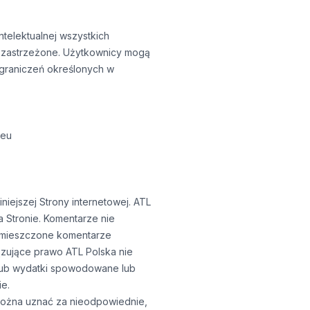
intelektualnej wszystkich
ły zastrzeżone. Użytkownicy mogą
ograniczeń określonych w
.eu
niejszej Strony internetowej. ATL
a Stronie. Komentarze nie
 Zamieszczone komentarze
ązujące prawo ATL Polska nie
 lub wydatki spowodowane lub
ie.
 można uznać za nieodpowiednie,