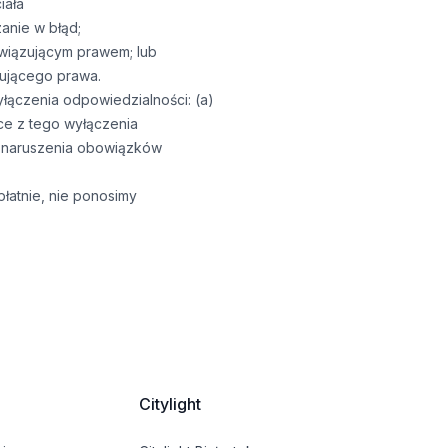
iała
anie w błąd;
owiązującym prawem; lub
zującego prawa.
łączenia odpowiedzialności: (a)
ce z tego wyłączenia
u naruszenia obowiązków
płatnie, nie ponosimy
Citylight