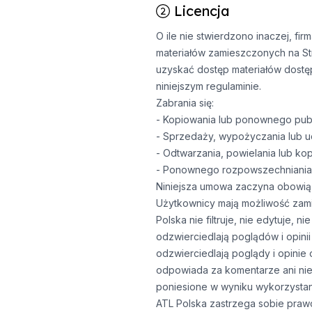
Licencja
O ile nie stwierdzono inaczej, fir
materiałów zamieszczonych na Str
uzyskać dostęp materiałów dostęp
niniejszym regulaminie.
Zabrania się:
- Kopiowania lub ponownego publ
- Sprzedaży, wypożyczania lub udz
- Odtwarzania, powielania lub ko
- Ponownego rozpowszechniania t
Niniejsza umowa zaczyna obowiąz
Użytkownicy mają możliwość zamies
Polska nie filtruje, nie edytuje,
odzwierciedlają poglądów i opini
odzwierciedlają poglądy i opinie
odpowiada za komentarze ani nie
poniesione w wyniku wykorzystani
ATL Polska zastrzega sobie praw