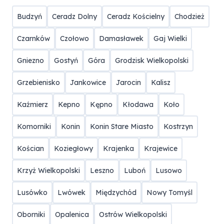
Budzyń
Ceradz Dolny
Ceradz Kościelny
Chodzież
Czarnków
Czołowo
Damasławek
Gaj Wielki
Gniezno
Gostyń
Góra
Grodzisk Wielkopolski
Grzebienisko
Jankowice
Jarocin
Kalisz
Kaźmierz
Kepno
Kępno
Kłodawa
Koło
Komorniki
Konin
Konin Stare Miasto
Kostrzyn
Kościan
Koziegłowy
Krajenka
Krajewice
Krzyż Wielkopolski
Leszno
Luboń
Lusowo
Lusówko
Lwówek
Międzychód
Nowy Tomyśl
Oborniki
Opalenica
Ostrów Wielkopolski