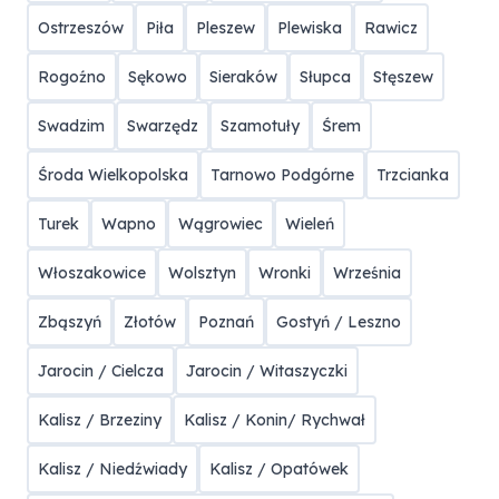
Ostrzeszów
Piła
Pleszew
Plewiska
Rawicz
Rogoźno
Sękowo
Sieraków
Słupca
Stęszew
Swadzim
Swarzędz
Szamotuły
Śrem
Środa Wielkopolska
Tarnowo Podgórne
Trzcianka
Turek
Wapno
Wągrowiec
Wieleń
Włoszakowice
Wolsztyn
Wronki
Września
Zbąszyń
Złotów
Poznań
Gostyń / Leszno
Jarocin / Cielcza
Jarocin / Witaszyczki
Kalisz / Brzeziny
Kalisz / Konin/ Rychwał
Kalisz / Niedźwiady
Kalisz / Opatówek