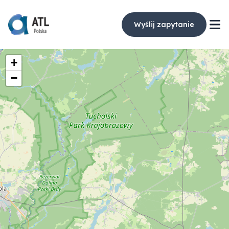
Wyślij zapytanie
+
−