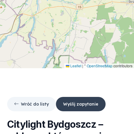
Leaflet
|
©
OpenStreetMap
contributors
Wróć do listy
Wyślij zapytanie
Citylight
Bydgoszcz
–