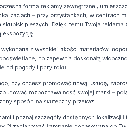
woczesna forma reklamy zewnętrznej, umieszczo
kalizacjach – przy przystankach, w centrach m
h skupisk pieszych. Dzięki temu Twoja reklama
ą ekspozycję.
 wykonane z wysokiej jakości materiałów, odpo
 podświetlane, co zapewnia doskonałą widoczno
ie od pogody i pory roku.
tego, czy chcesz promować nową usługę, zapros
zbudować rozpoznawalność swojej marki – połąc
zony sposób na skuteczny przekaz.
nami i poznaj szczegóły dostępnych lokalizacji i
y Ci zaplanować kampanię dopasowaną do Two