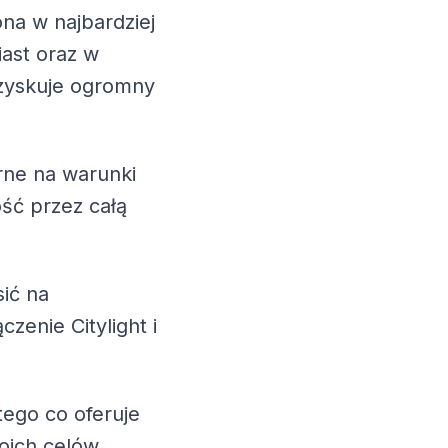
na w najbardziej
iast oraz w
 zyskuje ogromny
rne na warunki
ść przez całą
ić na
zenie Citylight i
 tego co oferuje
ich celów.