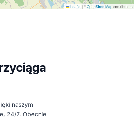
Leaflet
|
©
OpenStreetMap
contributors
przyciąga
zięki naszym
e, 24/7. Obecnie