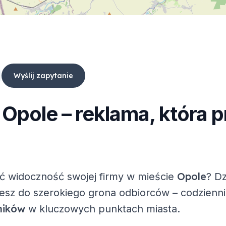
Wyślij zapytanie
t
Opole
– reklama, która 
Opole
ć widoczność swojej firmy w mieście
? D
zesz do szerokiego grona odbiorców – codzienni
ników
w kluczowych punktach miasta.