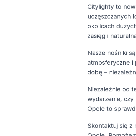
Citylighty to no
uczęszczanych lo
okolicach dużyc
zasięg i naturaln
Nasze nośniki są
atmosferyczne i
dobę – niezależn
Niezależnie od 
wydarzenie, czy 
Opole
to sprawd
Skontaktuj się z 
Opole
. Pomożem