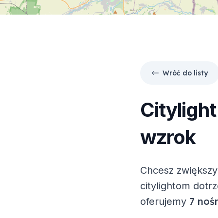
Wróć do listy
Cityligh
wzrok
Chcesz zwiększy
citylightom dotr
7 noś
oferujemy