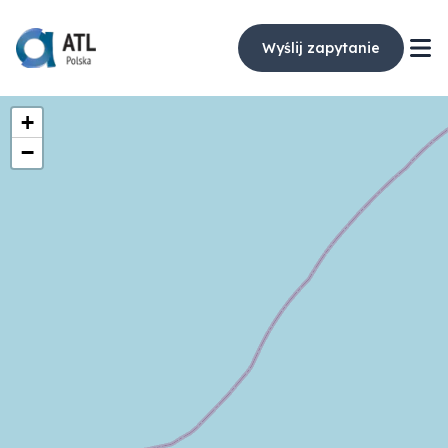
Wyślij zapytanie
+
−