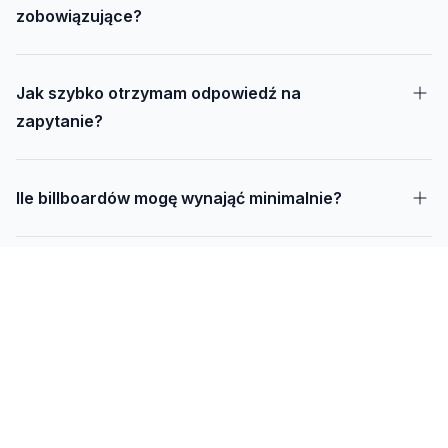
zobowiązujące?
Jak szybko otrzymam odpowiedź na
zapytanie?
Ile billboardów mogę wynająć minimalnie?
Jak długo trwa realizacja kampanii – od
projektu do montażu?
Czy mogę udostępnić swoją działkę pod
reklamę?