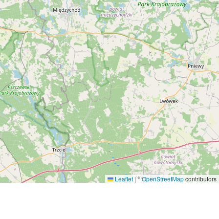
Leaflet
|
©
OpenStreetMap
contributors