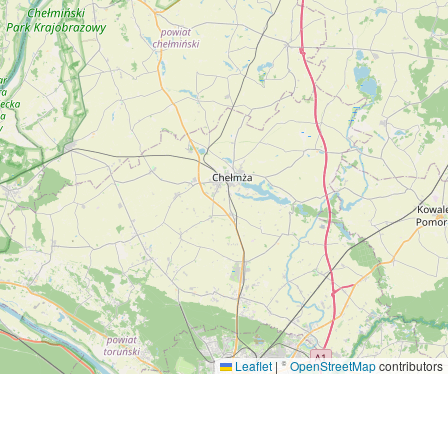
Leaflet
|
©
OpenStreetMap
contributors