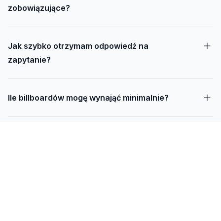
zobowiązujące?
Jak szybko otrzymam odpowiedź na
zapytanie?
Ile billboardów mogę wynająć minimalnie?
Jak długo trwa realizacja kampanii – od
projektu do montażu?
Czy mogę udostępnić swoją działkę pod
reklamę?