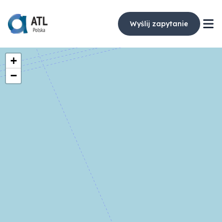
Wyślij zapytanie
+
−