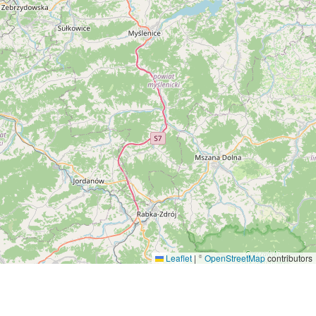
Leaflet
|
©
OpenStreetMap
contributors