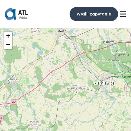
Wyślij zapytanie
+
−