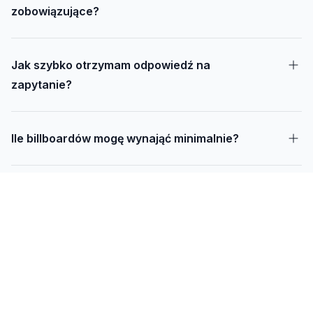
zobowiązujące?
Jak szybko otrzymam odpowiedź na
zapytanie?
Ile billboardów mogę wynająć minimalnie?
Jak długo trwa realizacja kampanii – od
projektu do montażu?
Czy mogę udostępnić swoją działkę pod
reklamę?