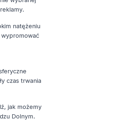
nie wybranej
 reklamy.
okim natężeniu
esz wypromować
sferyczne
ły czas trwania
wdź, jak możemy
adzu Dolnym.