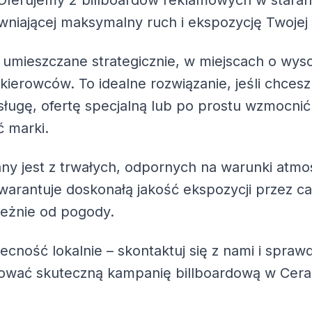
Oferujemy
2 billboardów reklamowych
w staran
pewniającej maksymalny ruch i ekspozycję Twojej
 umieszczane strategicznie, w miejscach o wys
 kierowców. To idealne rozwiązanie, jeśli chc
ługę, ofertę specjalną lub po prostu wzmocnić
 marki.
ny jest z trwałych, odpornych na warunki atmo
warantuje doskonałą jakość ekspozycji przez ca
leżnie od pogody.
becność lokalnie – skontaktuj się z nami i spra
zować skuteczną kampanię billboardową w Cer