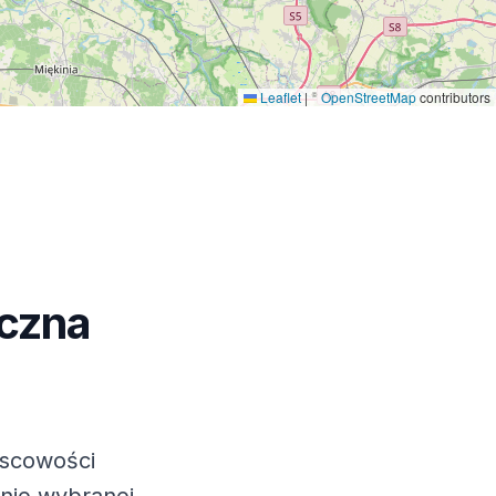
Leaflet
|
©
OpenStreetMap
contributors
czna
jscowości