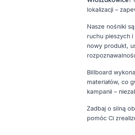
? 
lokalizacji – za
Nasze nośniki są
ruchu pieszych i
nowy produkt, us
rozpoznawalność
Billboard wykona
materiałów, co g
kampanii – nieza
Zadbaj o silną o
pomóc Ci zreali