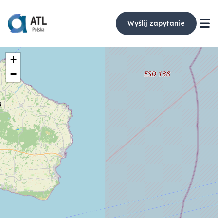
Wyślij zapytanie
+
−