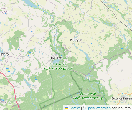
Leaflet
|
©
OpenStreetMap
contributors