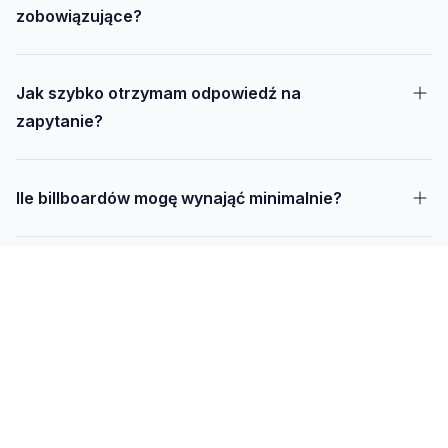
zobowiązujące?
Jak szybko otrzymam odpowiedź na
zapytanie?
Ile billboardów mogę wynająć minimalnie?
Jak długo trwa realizacja kampanii – od
projektu do montażu?
Czy mogę udostępnić swoją działkę pod
reklamę?