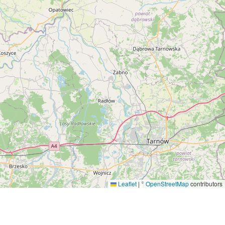
Leaflet
|
©
OpenStreetMap
contributors