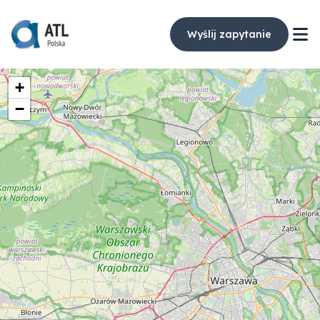
Wyślij zapytanie
+
−