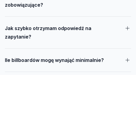
zobowiązujące?
Jak szybko otrzymam odpowiedź na
zapytanie?
Ile billboardów mogę wynająć minimalnie?
Jak długo trwa realizacja kampanii – od
projektu do montażu?
Czy mogę udostępnić swoją działkę pod
reklamę?