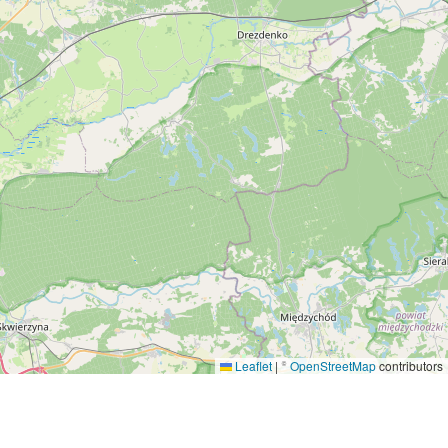
Leaflet
|
©
OpenStreetMap
contributors