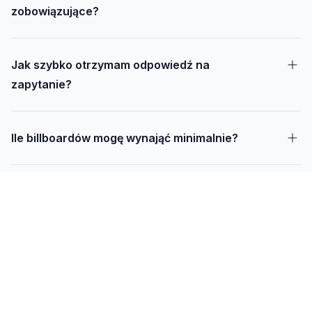
zobowiązujące?
Jak szybko otrzymam odpowiedź na
zapytanie?
Ile billboardów mogę wynająć minimalnie?
Jak długo trwa realizacja kampanii – od
projektu do montażu?
Czy mogę udostępnić swoją działkę pod
reklamę?