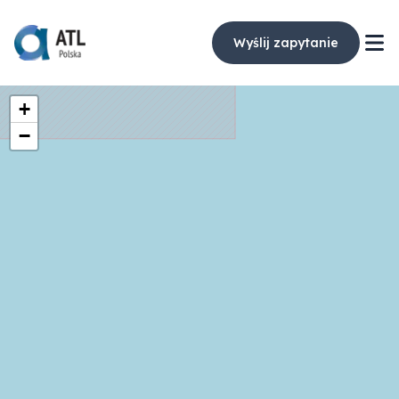
Wyślij zapytanie
+
−