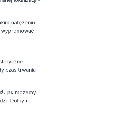
anej lokalizacji –
okim natężeniu
esz wypromować
sferyczne
ły czas trwania
wdź, jak możemy
adzu Dolnym.