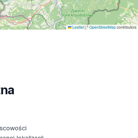
Leaflet
|
©
OpenStreetMap
contributors
zna
jscowości