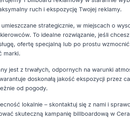
ferujemy
1 billboard reklamowy
w starannie wybr
ksymalny ruch i ekspozycję Twojej reklamy.
 umieszczane strategicznie, w miejscach o wys
 kierowców. To idealne rozwiązanie, jeśli chc
ługę, ofertę specjalną lub po prostu wzmocnić
 marki.
ny jest z trwałych, odpornych na warunki atmo
warantuje doskonałą jakość ekspozycji przez ca
leżnie od pogody.
becność lokalnie – skontaktuj się z nami i spra
zować skuteczną kampanię billboardową w Cer