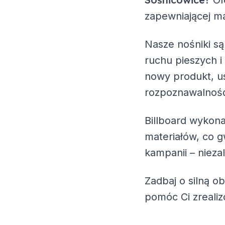
? O
zapewniającej ma
Nasze nośniki są
ruchu pieszych i
nowy produkt, us
rozpoznawalność
Billboard wykona
materiałów, co g
kampanii – nieza
Zadbaj o silną o
pomóc Ci zreali