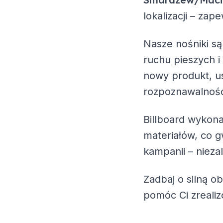
lokalizacji – za
Nasze nośniki są
ruchu pieszych i
nowy produkt, us
rozpoznawalność
Billboard wykona
materiałów, co g
kampanii – nieza
Zadbaj o silną o
pomóc Ci zreali