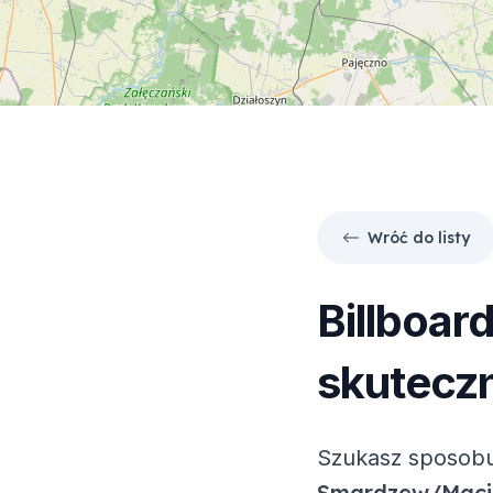
Wróć do listy
Billboar
skuteczn
Szukasz sposobu
Smardzew/Maci