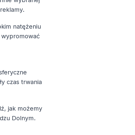
annie wybranej
 reklamy.
okim natężeniu
esz wypromować
sferyczne
ły czas trwania
wdź, jak możemy
adzu Dolnym.