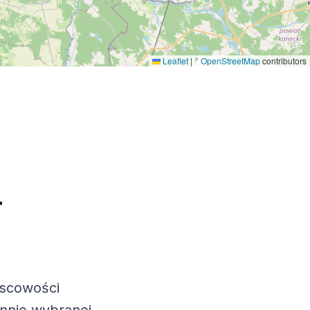
Leaflet
|
©
OpenStreetMap
contributors
–
jscowości