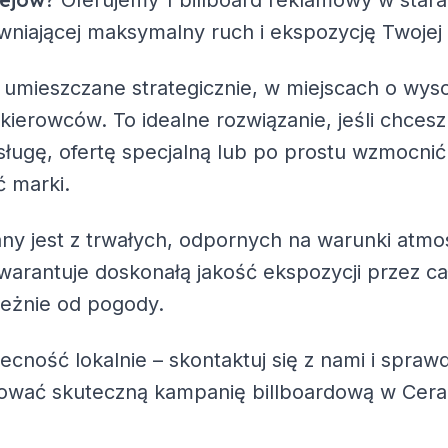
? Oferujemy
1 billboard reklamowy
w star
pewniającej maksymalny ruch i ekspozycję Twojej
 umieszczane strategicznie, w miejscach o wys
 kierowców. To idealne rozwiązanie, jeśli chc
ługę, ofertę specjalną lub po prostu wzmocnić
 marki.
ny jest z trwałych, odpornych na warunki atmo
warantuje doskonałą jakość ekspozycji przez ca
leżnie od pogody.
becność lokalnie – skontaktuj się z nami i spra
zować skuteczną kampanię billboardową w Cer