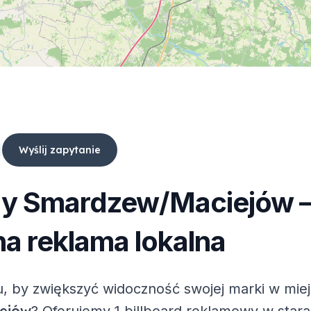
Wyślij zapytanie
dy
Smardzew/Maciejów
a reklama lokalna
, by zwiększyć widoczność swojej marki w mie
ejów