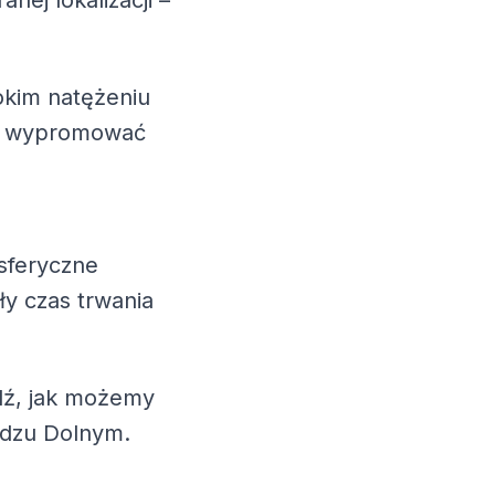
nej lokalizacji –
okim natężeniu
esz wypromować
sferyczne
ły czas trwania
wdź, jak możemy
adzu Dolnym.