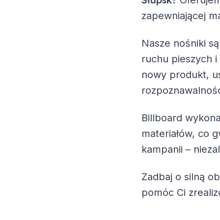
? Oferuje
zapewniającej ma
Nasze nośniki są
ruchu pieszych i
nowy produkt, us
rozpoznawalność
Billboard wykona
materiałów, co g
kampanii – nieza
Zadbaj o silną o
pomóc Ci zreali