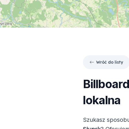
Wróć do listy
Billboar
lokalna
Szukasz sposobu
Słupsk