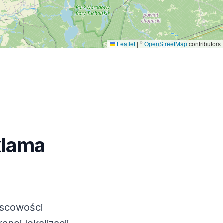
Leaflet
|
©
OpenStreetMap
contributors
klama
jscowości