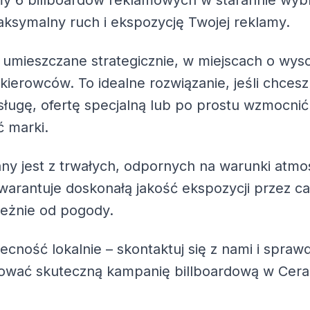
my
6 billboardów reklamowych
w starannie wybra
ksymalny ruch i ekspozycję Twojej reklamy.
 umieszczane strategicznie, w miejscach o wys
 kierowców. To idealne rozwiązanie, jeśli chc
ługę, ofertę specjalną lub po prostu wzmocnić
 marki.
ny jest z trwałych, odpornych na warunki atmo
warantuje doskonałą jakość ekspozycji przez ca
leżnie od pogody.
becność lokalnie – skontaktuj się z nami i spra
zować skuteczną kampanię billboardową w Cer