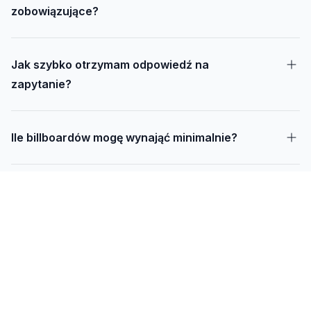
zobowiązujące?
Jak szybko otrzymam odpowiedź na
zapytanie?
Ile billboardów mogę wynająć minimalnie?
Jak długo trwa realizacja kampanii – od
projektu do montażu?
Czy mogę udostępnić swoją działkę pod
reklamę?