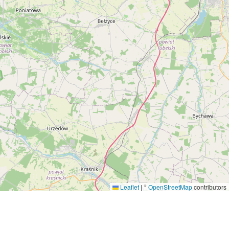
Leaflet
|
©
OpenStreetMap
contributors