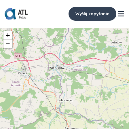
Wyślij zapytanie
+
−