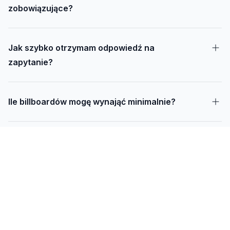
zobowiązujące?
Jak szybko otrzymam odpowiedź na
zapytanie?
Ile billboardów mogę wynająć minimalnie?
Jak długo trwa realizacja kampanii – od
projektu do montażu?
Czy mogę udostępnić swoją działkę pod
reklamę?