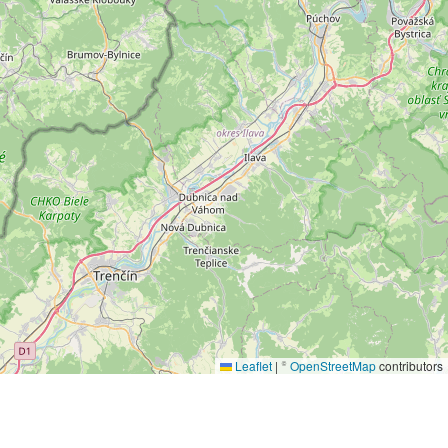
Leaflet
|
©
OpenStreetMap
contributors