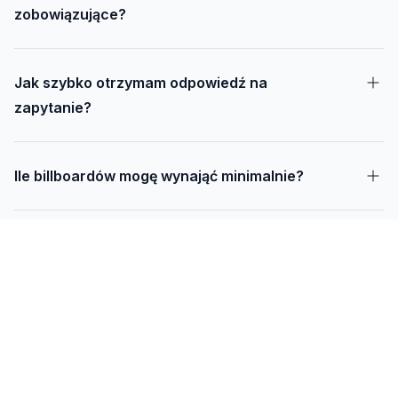
zobowiązujące?
Jak szybko otrzymam odpowiedź na
zapytanie?
Ile billboardów mogę wynająć minimalnie?
Jak długo trwa realizacja kampanii – od
projektu do montażu?
Czy mogę udostępnić swoją działkę pod
reklamę?