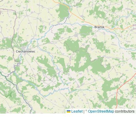
Leaflet
|
©
OpenStreetMap
contributors