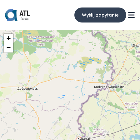
Wyślij zapytanie
+
−