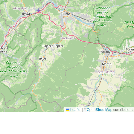
Leaflet
|
©
OpenStreetMap
contributors