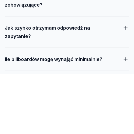
zobowiązujące?
Jak szybko otrzymam odpowiedź na
zapytanie?
Ile billboardów mogę wynająć minimalnie?
Jak długo trwa realizacja kampanii – od
projektu do montażu?
Czy mogę udostępnić swoją działkę pod
reklamę?