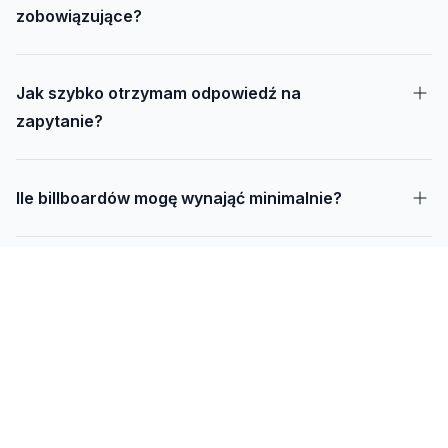
zobowiązujące?
Jak szybko otrzymam odpowiedź na
zapytanie?
Ile billboardów mogę wynająć minimalnie?
Jak długo trwa realizacja kampanii – od
projektu do montażu?
Czy mogę udostępnić swoją działkę pod
reklamę?