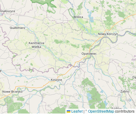
Leaflet
|
©
OpenStreetMap
contributors