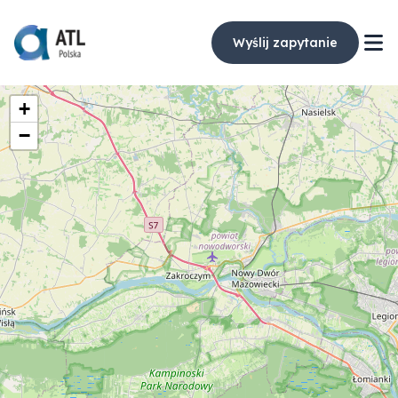
Wyślij zapytanie
+
−