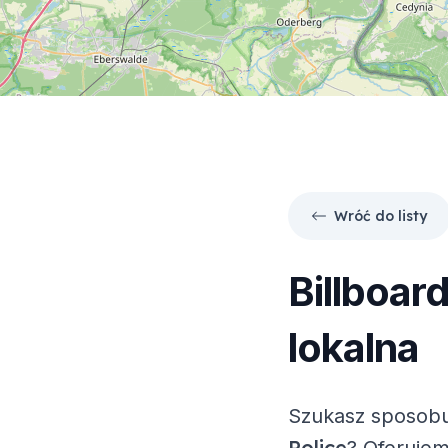
Wróć do listy
Billboar
lokalna
Szukasz sposobu
Police