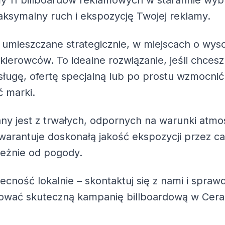
my
11 billboardów reklamowych
w starannie wybra
ksymalny ruch i ekspozycję Twojej reklamy.
 umieszczane strategicznie, w miejscach o wys
 kierowców. To idealne rozwiązanie, jeśli chc
ługę, ofertę specjalną lub po prostu wzmocnić
 marki.
ny jest z trwałych, odpornych na warunki atmo
warantuje doskonałą jakość ekspozycji przez ca
leżnie od pogody.
becność lokalnie – skontaktuj się z nami i spra
zować skuteczną kampanię billboardową w Cer