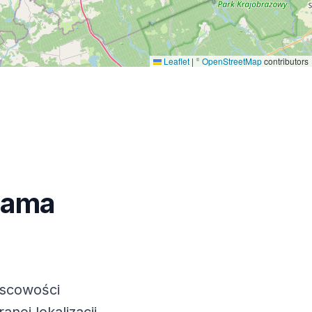
Leaflet
|
©
OpenStreetMap
contributors
lama
jscowości