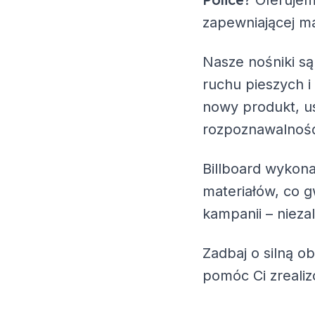
? Oferuje
zapewniającej ma
Nasze nośniki są
ruchu pieszych i
nowy produkt, us
rozpoznawalność
Billboard wykona
materiałów, co g
kampanii – nieza
Zadbaj o silną o
pomóc Ci zreali