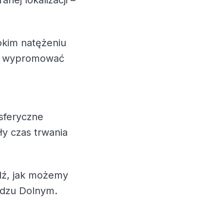
nej lokalizacji –
okim natężeniu
esz wypromować
sferyczne
ły czas trwania
wdź, jak możemy
adzu Dolnym.