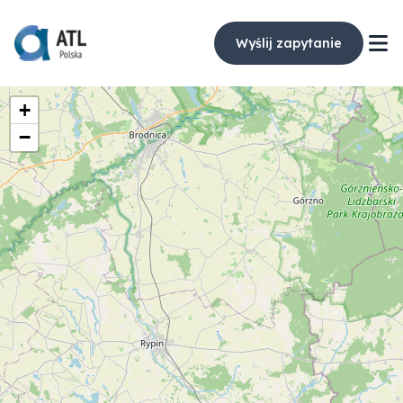
Wyślij zapytanie
+
−