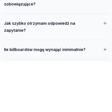
zobowiązujące?
Jak szybko otrzymam odpowiedź na
zapytanie?
Ile billboardów mogę wynająć minimalnie?
Jak długo trwa realizacja kampanii – od
projektu do montażu?
Czy mogę udostępnić swoją działkę pod
reklamę?