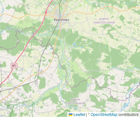
Leaflet
|
©
OpenStreetMap
contributors