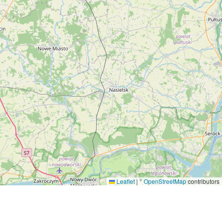
Leaflet
|
©
OpenStreetMap
contributors