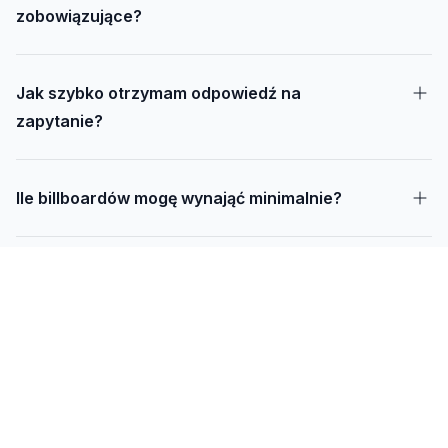
zobowiązujące?
Jak szybko otrzymam odpowiedź na
zapytanie?
Ile billboardów mogę wynająć minimalnie?
Jak długo trwa realizacja kampanii – od
projektu do montażu?
Czy mogę udostępnić swoją działkę pod
reklamę?