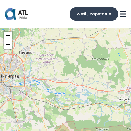
Wyślij zapytanie
+
−