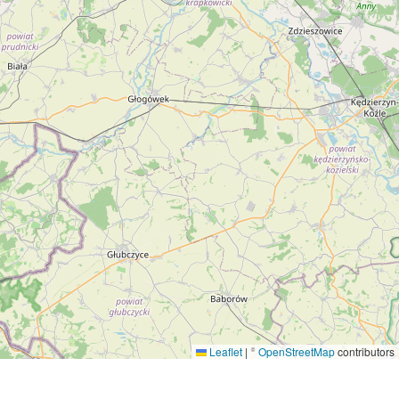
Leaflet
|
©
OpenStreetMap
contributors