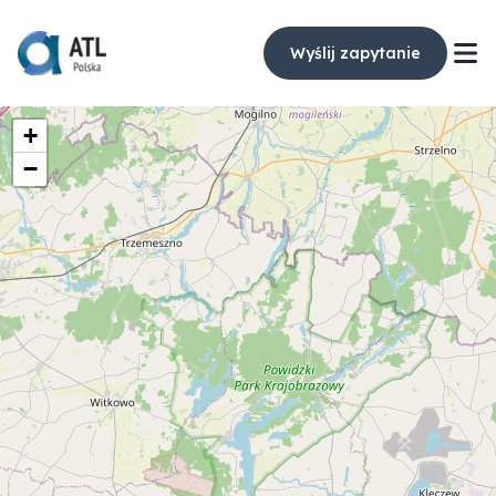
Wyślij zapytanie
+
−