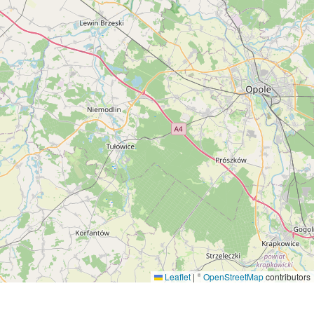
Leaflet
|
©
OpenStreetMap
contributors