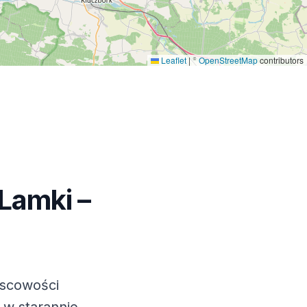
Leaflet
|
©
OpenStreetMap
contributors
 Lamki
–
jscowości