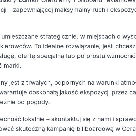
? Oferujemy
1 billboard reklamowy
acji – zapewniającej maksymalny ruch i ekspozy
 umieszczane strategicznie, w miejscach o wys
 kierowców. To idealne rozwiązanie, jeśli chc
ługę, ofertę specjalną lub po prostu wzmocnić
 marki.
ny jest z trwałych, odpornych na warunki atmo
warantuje doskonałą jakość ekspozycji przez ca
leżnie od pogody.
becność lokalnie – skontaktuj się z nami i spra
zować skuteczną kampanię billboardową w Cer