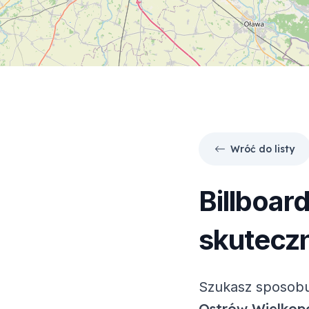
Wróć do listy
Billboar
skuteczn
Szukasz sposobu
Ostrów Wielkopo