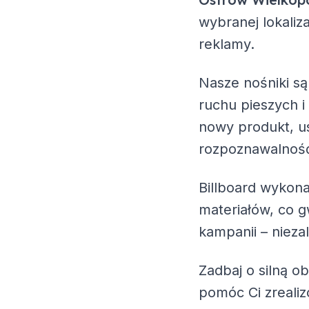
wybranej lokaliz
reklamy.
Nasze nośniki są
ruchu pieszych i
nowy produkt, us
rozpoznawalność
Billboard wykona
materiałów, co g
kampanii – nieza
Zadbaj o silną o
pomóc Ci zreali