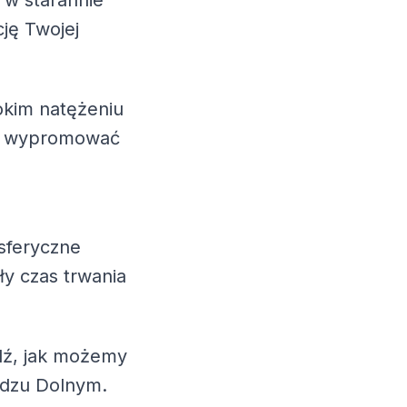
w starannie
cję Twojej
okim natężeniu
esz wypromować
sferyczne
ły czas trwania
wdź, jak możemy
adzu Dolnym.