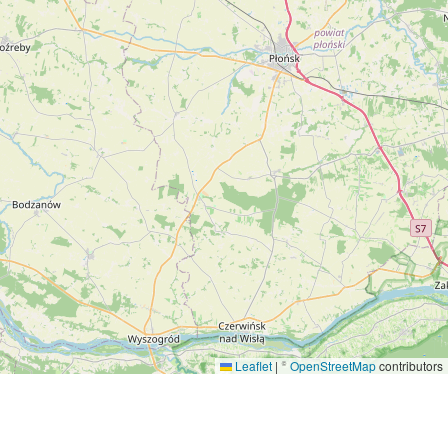
Leaflet
|
©
OpenStreetMap
contributors