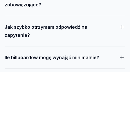
zobowiązujące?
Jak szybko otrzymam odpowiedź na
zapytanie?
Ile billboardów mogę wynająć minimalnie?
Jak długo trwa realizacja kampanii – od
projektu do montażu?
Czy mogę udostępnić swoją działkę pod
reklamę?