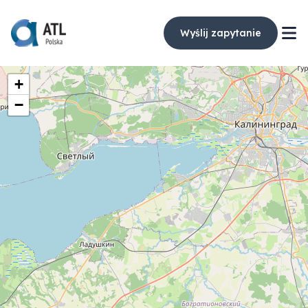
Wyślij zapytanie
+
−