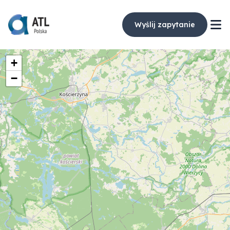
Wyślij zapytanie
+
−