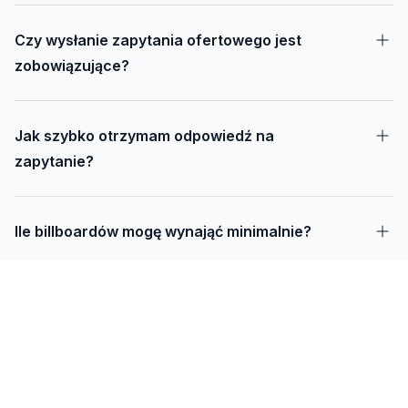
Czy wysłanie zapytania ofertowego jest
zobowiązujące?
Jak szybko otrzymam odpowiedź na
zapytanie?
Ile billboardów mogę wynająć minimalnie?
Jak długo trwa realizacja kampanii – od
projektu do montażu?
Czy mogę udostępnić swoją działkę pod