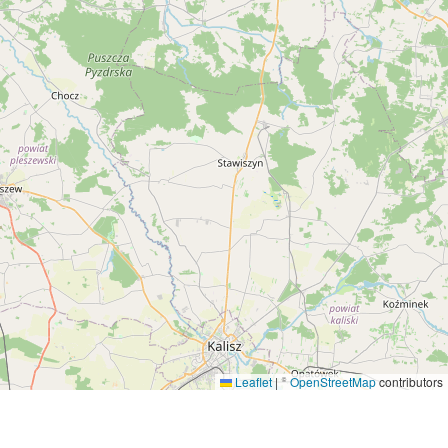
Leaflet
|
©
OpenStreetMap
contributors