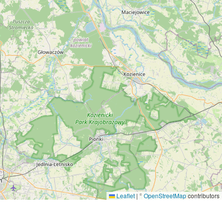
Leaflet
|
©
OpenStreetMap
contributors