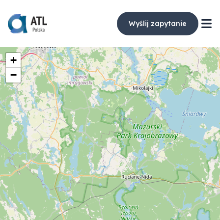
Wyślij zapytanie
+
−