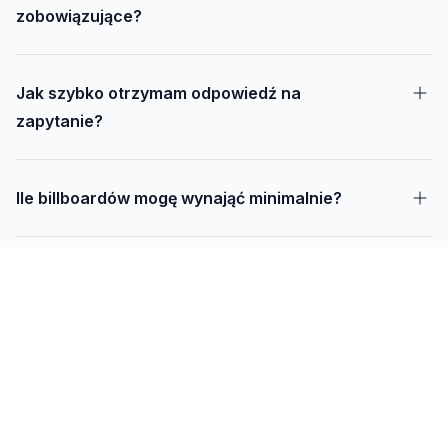
zobowiązujące?
Jak szybko otrzymam odpowiedź na
zapytanie?
Ile billboardów mogę wynająć minimalnie?
Jak długo trwa realizacja kampanii – od
projektu do montażu?
Czy mogę udostępnić swoją działkę pod
reklamę?