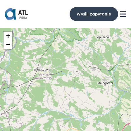
Wyślij zapytanie
+
−