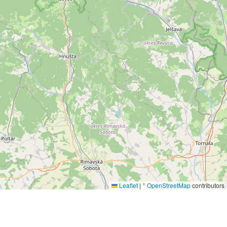
Leaflet
|
©
OpenStreetMap
contributors