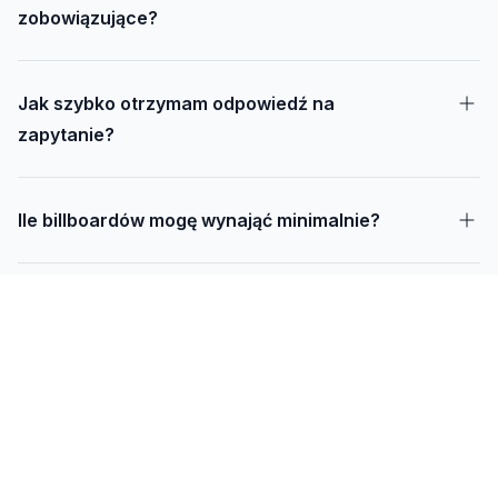
zobowiązujące?
Jak szybko otrzymam odpowiedź na
zapytanie?
Ile billboardów mogę wynająć minimalnie?
Jak długo trwa realizacja kampanii – od
projektu do montażu?
Czy mogę udostępnić swoją działkę pod
reklamę?