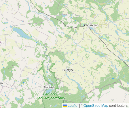
Leaflet
|
©
OpenStreetMap
contributors