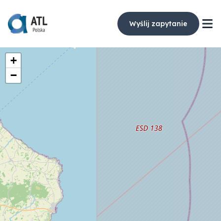
Wyślij zapytanie
+
−