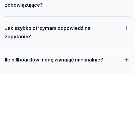
zobowiązujące?
Jak szybko otrzymam odpowiedź na
zapytanie?
Ile billboardów mogę wynająć minimalnie?
Jak długo trwa realizacja kampanii – od
projektu do montażu?
Czy mogę udostępnić swoją działkę pod
reklamę?