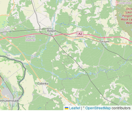
Leaflet
|
©
OpenStreetMap
contributors