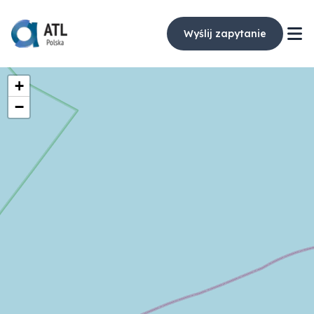
Wyślij zapytanie
+
−