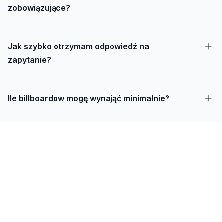
zobowiązujące?
Jak szybko otrzymam odpowiedź na
zapytanie?
Ile billboardów mogę wynająć minimalnie?
Jak długo trwa realizacja kampanii – od
projektu do montażu?
Czy mogę udostępnić swoją działkę pod
reklamę?