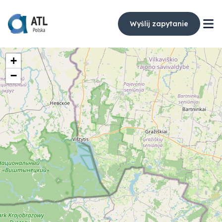
Wyślij zapytanie
+
−