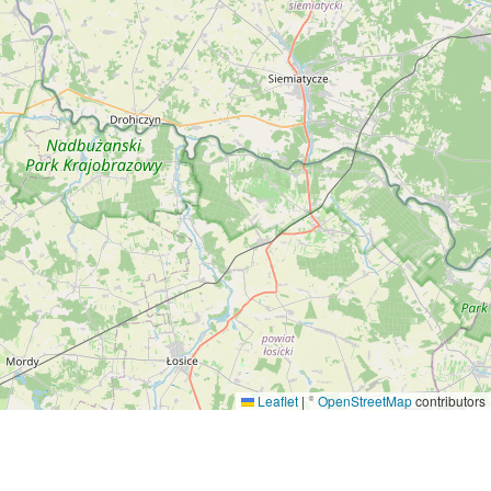
Leaflet
|
©
OpenStreetMap
contributors