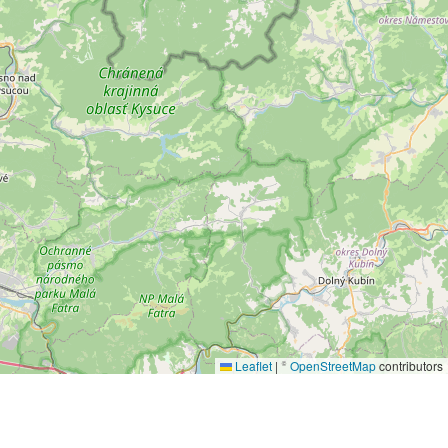
Leaflet
|
©
OpenStreetMap
contributors