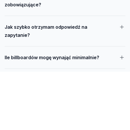
zobowiązujące?
Jak szybko otrzymam odpowiedź na
zapytanie?
Ile billboardów mogę wynająć minimalnie?
Jak długo trwa realizacja kampanii – od
projektu do montażu?
Czy mogę udostępnić swoją działkę pod
reklamę?