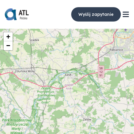
Wyślij zapytanie
+
−