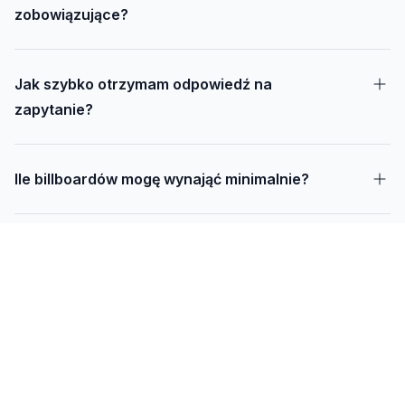
zobowiązujące?
Jak szybko otrzymam odpowiedź na
zapytanie?
Ile billboardów mogę wynająć minimalnie?
Jak długo trwa realizacja kampanii – od
projektu do montażu?
Czy mogę udostępnić swoją działkę pod
reklamę?