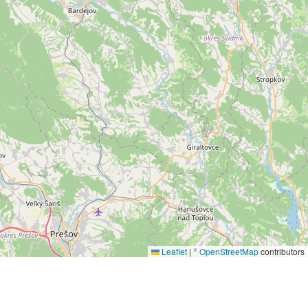
Leaflet
|
©
OpenStreetMap
contributors