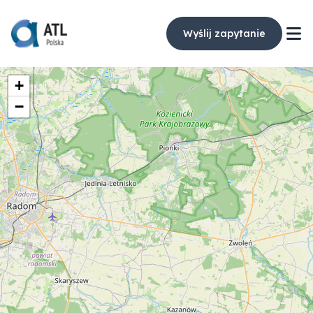
Wyślij zapytanie
+
−