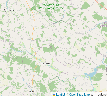
Leaflet
|
©
OpenStreetMap
contributors