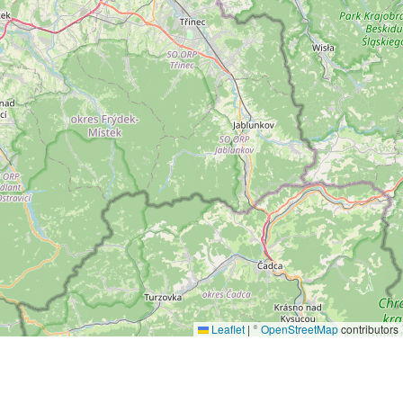
Leaflet
|
©
OpenStreetMap
contributors