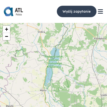
Wyślij zapytanie
+
−