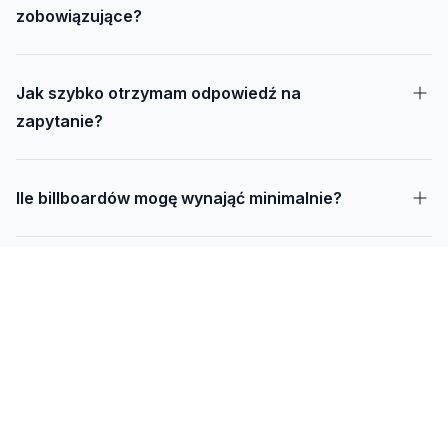
zobowiązujące?
Jak szybko otrzymam odpowiedź na
zapytanie?
Ile billboardów mogę wynająć minimalnie?
Jak długo trwa realizacja kampanii – od
projektu do montażu?
Czy mogę udostępnić swoją działkę pod
reklamę?