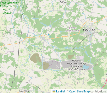
Leaflet
|
©
OpenStreetMap
contributors