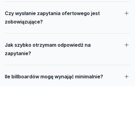
Czy wysłanie zapytania ofertowego jest
zobowiązujące?
Jak szybko otrzymam odpowiedź na
zapytanie?
Ile billboardów mogę wynająć minimalnie?
Jak długo trwa realizacja kampanii – od
projektu do montażu?
Czy mogę udostępnić swoją działkę pod