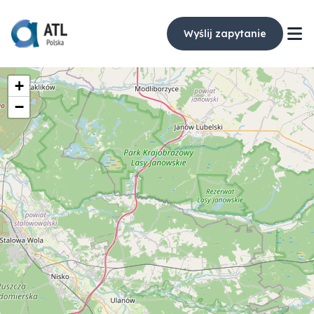
Wyślij zapytanie
+
−