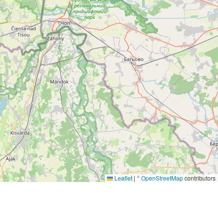
Leaflet
|
©
OpenStreetMap
contributors