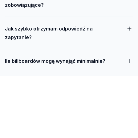
zobowiązujące?
Jak szybko otrzymam odpowiedź na
zapytanie?
Ile billboardów mogę wynająć minimalnie?
Jak długo trwa realizacja kampanii – od
projektu do montażu?
Czy mogę udostępnić swoją działkę pod
reklamę?