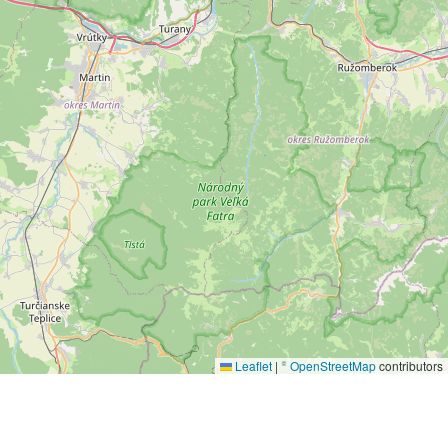
Leaflet
|
©
OpenStreetMap
contributors