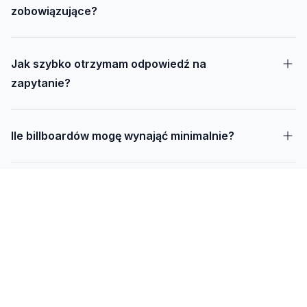
zobowiązujące?
Jak szybko otrzymam odpowiedź na
zapytanie?
Ile billboardów mogę wynająć minimalnie?
Jak długo trwa realizacja kampanii – od
projektu do montażu?
Czy mogę udostępnić swoją działkę pod
reklamę?