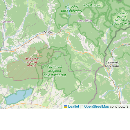
Leaflet
|
©
OpenStreetMap
contributors