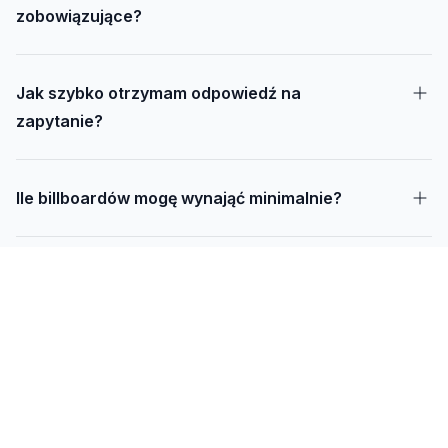
zobowiązujące?
Jak szybko otrzymam odpowiedź na
zapytanie?
Ile billboardów mogę wynająć minimalnie?
Jak długo trwa realizacja kampanii – od
projektu do montażu?
Czy mogę udostępnić swoją działkę pod
reklamę?