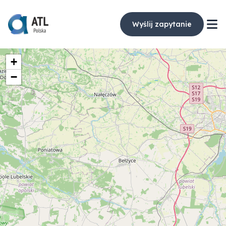
Wyślij zapytanie
+
−