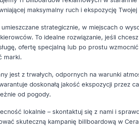
rujemy
11 billboardów reklamowych
w starannie
pewniającej maksymalny ruch i ekspozycję Twojej
 umieszczane strategicznie, w miejscach o wys
 kierowców. To idealne rozwiązanie, jeśli chc
ługę, ofertę specjalną lub po prostu wzmocnić
 marki.
ny jest z trwałych, odpornych na warunki atmo
warantuje doskonałą jakość ekspozycji przez ca
leżnie od pogody.
becność lokalnie – skontaktuj się z nami i spra
zować skuteczną kampanię billboardową w Cer