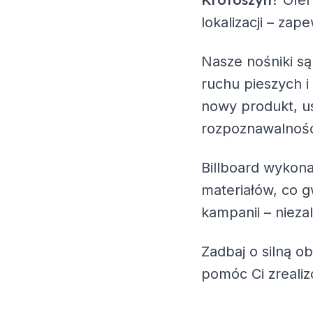
? Ofe
lokalizacji – za
Nasze nośniki są
ruchu pieszych i
nowy produkt, us
rozpoznawalność
Billboard wykona
materiałów, co g
kampanii – nieza
Zadbaj o silną o
pomóc Ci zreali