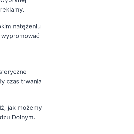
 wybranej
 reklamy.
okim natężeniu
esz wypromować
sferyczne
ły czas trwania
wdź, jak możemy
adzu Dolnym.