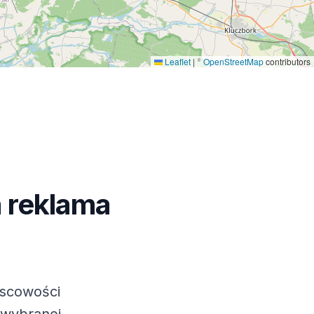
Leaflet
|
©
OpenStreetMap
contributors
 reklama
jscowości