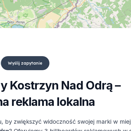
Wyślij zapytanie
dy
Kostrzyn Nad Odrą
–
a reklama lokalna
, by zwiększyć widoczność swojej marki w mie
drą