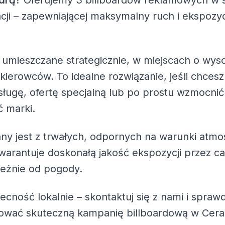
? Oferujemy
3 billboardów reklamowych
w 
acji – zapewniającej maksymalny ruch i ekspozy
 umieszczane strategicznie, w miejscach o wys
 kierowców. To idealne rozwiązanie, jeśli chc
ługę, ofertę specjalną lub po prostu wzmocnić
 marki.
ny jest z trwałych, odpornych na warunki atmo
warantuje doskonałą jakość ekspozycji przez ca
leżnie od pogody.
becność lokalnie – skontaktuj się z nami i spra
zować skuteczną kampanię billboardową w Cer