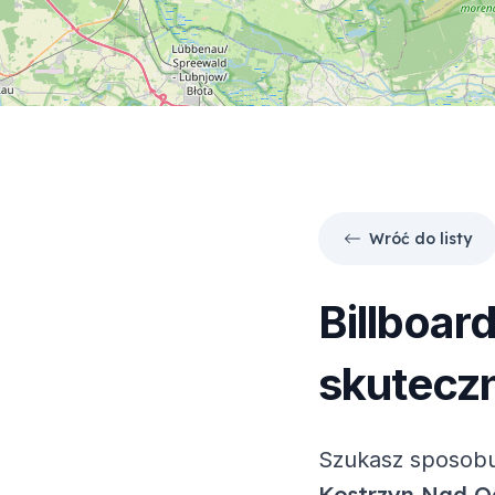
Wróć do listy
Billboar
skuteczn
Szukasz sposobu
Kostrzyn Nad O