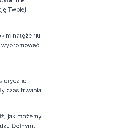
starannie
cję Twojej
okim natężeniu
esz wypromować
sferyczne
ły czas trwania
wdź, jak możemy
adzu Dolnym.