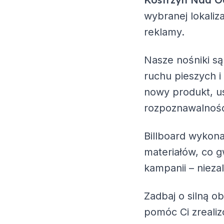
wybranej lokaliz
reklamy.
Nasze nośniki są
ruchu pieszych i
nowy produkt, us
rozpoznawalność
Billboard wykona
materiałów, co g
kampanii – nieza
Zadbaj o silną o
pomóc Ci zreali