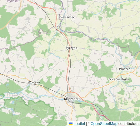
Leaflet
|
©
OpenStreetMap
contributors