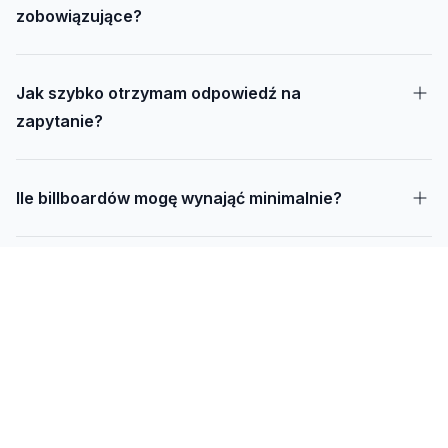
zobowiązujące?
Jak szybko otrzymam odpowiedź na
zapytanie?
Ile billboardów mogę wynająć minimalnie?
Jak długo trwa realizacja kampanii – od
projektu do montażu?
Czy mogę udostępnić swoją działkę pod
reklamę?