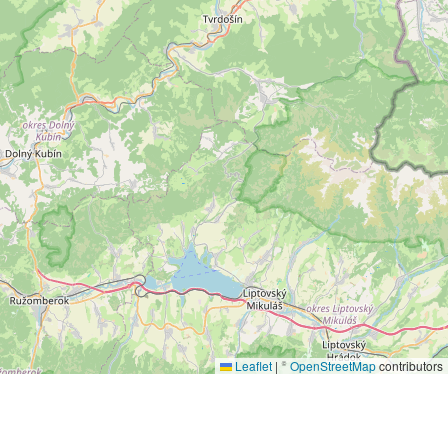
Leaflet
|
©
OpenStreetMap
contributors