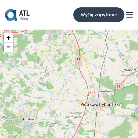
Wyślij zapytanie
+
−