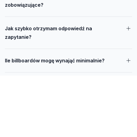
zobowiązujące?
Jak szybko otrzymam odpowiedź na
zapytanie?
Ile billboardów mogę wynająć minimalnie?
Jak długo trwa realizacja kampanii – od
projektu do montażu?
Czy mogę udostępnić swoją działkę pod
reklamę?