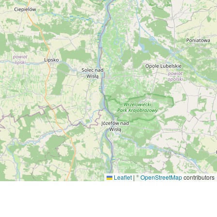
Leaflet
|
©
OpenStreetMap
contributors