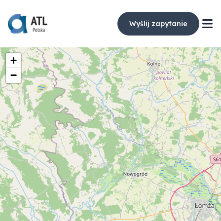
Wyślij zapytanie
+
−