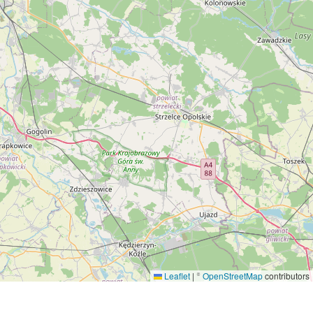
Leaflet
|
©
OpenStreetMap
contributors