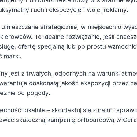
ferujemy
1 billboard reklamowy
w starannie wybr
ksymalny ruch i ekspozycję Twojej reklamy.
 umieszczane strategicznie, w miejscach o wys
 kierowców. To idealne rozwiązanie, jeśli chc
ługę, ofertę specjalną lub po prostu wzmocnić
 marki.
ny jest z trwałych, odpornych na warunki atmo
warantuje doskonałą jakość ekspozycji przez ca
leżnie od pogody.
becność lokalnie – skontaktuj się z nami i spra
zować skuteczną kampanię billboardową w Cer