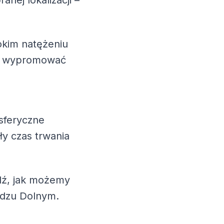
anej lokalizacji –
okim natężeniu
esz wypromować
sferyczne
ły czas trwania
wdź, jak możemy
adzu Dolnym.