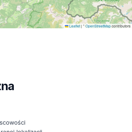
Leaflet
|
©
OpenStreetMap
contributors
zna
jscowości