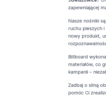
? O
zapewniającej ma
Nasze nośniki są
ruchu pieszych i
nowy produkt, us
rozpoznawalność
Billboard wykona
materiałów, co g
kampanii – nieza
Zadbaj o silną o
pomóc Ci zreali