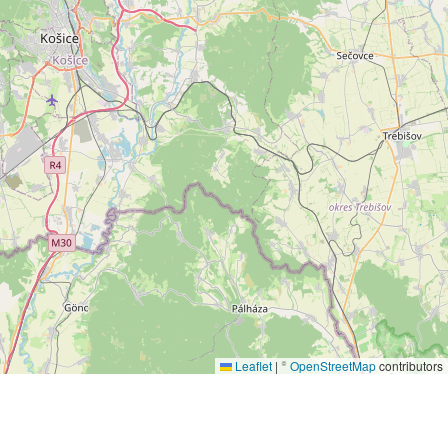
Leaflet
|
©
OpenStreetMap
contributors