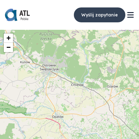
Wyślij zapytanie
+
−