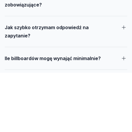
zobowiązujące?
Jak szybko otrzymam odpowiedź na
zapytanie?
Ile billboardów mogę wynająć minimalnie?
Jak długo trwa realizacja kampanii – od
projektu do montażu?
Czy mogę udostępnić swoją działkę pod
reklamę?